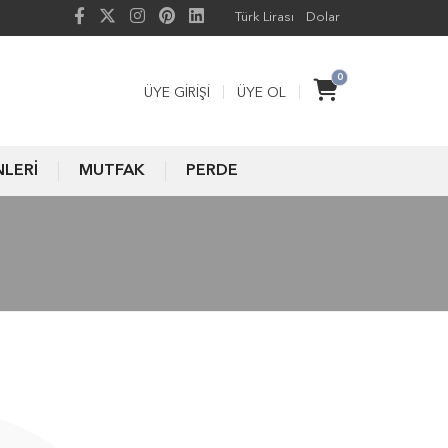
Türk Lirası
Dolar
0
ÜYE GIRIŞI
ÜYE OL
NLERİ
MUTFAK
PERDE