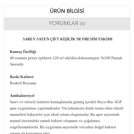
ÜRÜN BILGISI
YORUMLAR
(0)
SAREV SATEN ÇİFT KİŞİLİK NEVRESİM TAKIMI
Kumaş Özelliği
40 numara penye iplikten 120 tel sıklıkla dokunmuştur. %100 Pamuk
Satendir.
Baskı Kalitesi
Reaktif Boyama
Antibakteriyel
Sarev ev tekstili ürünleri kumaşlarında gümüş içerikli Ruco-Bac AGP
apre uygulaması yapılmaktadır. Vücudumuzla direk temas eden tekstil
mamulleri bakteriler için ideal ortam oluştururlar. Bu apre sayesinde
mamul üzerindeki zararlı bakteri oluşması ve çoğalması
engellenmektedir. Bu uygulama sayesinde vücudun doğal bakteri
ortamı da korunmuş olur.