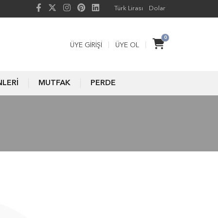
Türk Lirası
Dolar
0
ÜYE GIRIŞI
ÜYE OL
NLERİ
MUTFAK
PERDE