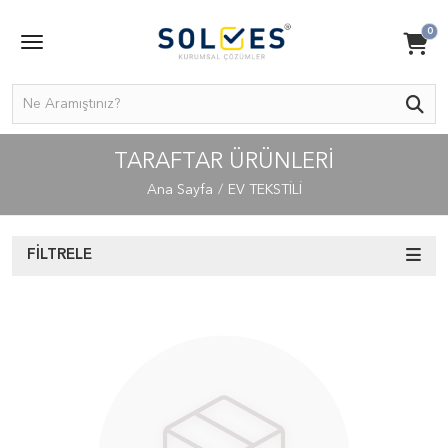
0
TARAFTAR ÜRÜNLERI
Ana Sayfa
EV TEKSTİLİ
FILTRELE