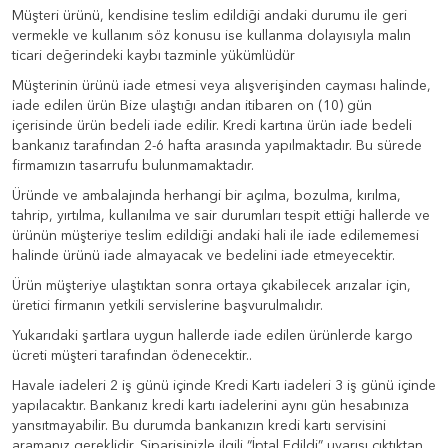
Müşteri ürünü, kendisine teslim edildiği andaki durumu ile geri
vermekle ve kullanım söz konusu ise kullanma dolayısıyla malın
ticari değerindeki kaybı tazminle yükümlüdür
Müşterinin ürünü iade etmesi veya alışverişinden cayması halinde,
iade edilen ürün Bize ulaştığı andan itibaren on (10) gün
içerisinde ürün bedeli iade edilir. Kredi kartına ürün iade bedeli
bankanız tarafından 2-6 hafta arasında yapılmaktadır. Bu sürede
firmamızın tasarrufu bulunmamaktadır.
Üründe ve ambalajında herhangi bir açılma, bozulma, kırılma,
tahrip, yırtılma, kullanılma ve sair durumları tespit ettiği hallerde ve
ürünün müşteriye teslim edildiği andaki hali ile iade edilememesi
halinde ürünü iade almayacak ve bedelini iade etmeyecektir.
Ürün müşteriye ulaştıktan sonra ortaya çıkabilecek arızalar için,
üretici firmanın yetkili servislerine başvurulmalıdır.
Yukarıdaki şartlara uygun hallerde iade edilen ürünlerde kargo
ücreti müşteri tarafından ödenecektir..
Havale iadeleri 2 iş günü içinde Kredi Kartı iadeleri 3 iş günü içinde
yapılacaktır. Bankanız kredi kartı iadelerini aynı gün hesabınıza
yansıtmayabilir. Bu durumda bankanızın kredi kartı servisini
aramanız gereklidir. Siparişinizle ilgili “İptal Edildi” uyarısı çıktıktan