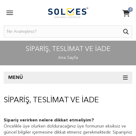
0
SIPARIŞ, TESLIMAT VE İADE
Ana Sayfa
MENÜ
SIPARIŞ, TESLIMAT VE İADE
Sipariş verirken nelere dikkat etmeliyim?
Öncelikle üye olurken dolduracağınız üye formunun eksiksiz ve
güncel bilgiler içermesine dikkat etmeniz gerekmektedir. Siparişiniz