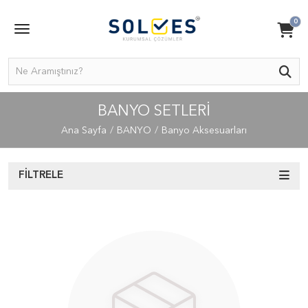
0
BANYO SETLERI
Ana Sayfa
BANYO
Banyo Aksesuarları
FILTRELE