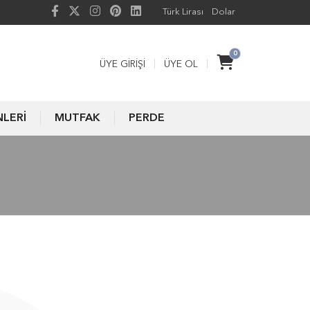
Türk Lirası
Dolar
0
ÜYE GIRIŞI
ÜYE OL
NLERİ
MUTFAK
PERDE