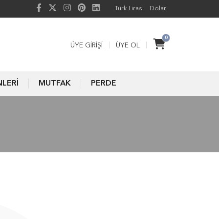
Türk Lirası
Dolar
0
ÜYE GIRIŞI
ÜYE OL
NLERİ
MUTFAK
PERDE