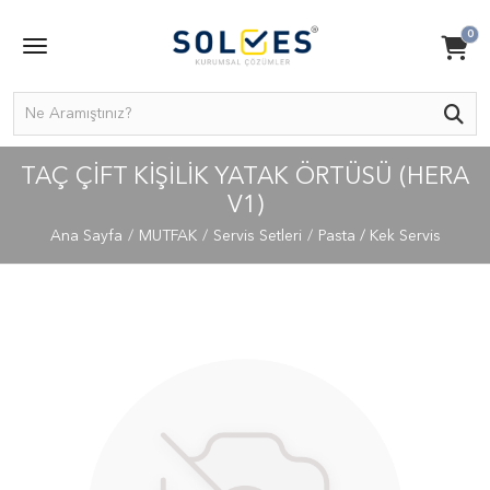
0
TAÇ ÇIFT KIŞILIK YATAK ÖRTÜSÜ (HERA
V1)
Ana Sayfa
MUTFAK
Servis Setleri
Pasta / Kek Servis