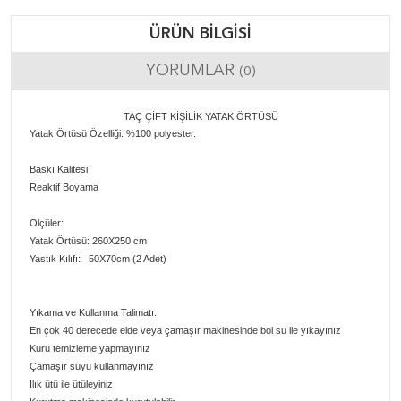
ÜRÜN BILGISI
YORUMLAR
(0)
TAÇ ÇİFT KİŞİLİK YATAK ÖRTÜSÜ
Yatak Örtüsü Özelliği:
%100 polyester.
Baskı Kalitesi
Reaktif Boyama
Ölçüler:
Yatak Örtüsü: 260X250 cm
Yastık Kılıfı: 50X70cm (2 Adet)
Yıkama ve Kullanma Talimatı:
En çok 40 derecede elde veya çamaşır makinesinde bol su ile yıkayınız
Kuru temizleme yapmayınız
Çamaşır suyu kullanmayınız
Ilık ütü ile ütüleyiniz